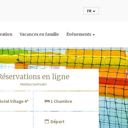
FR
rvation
Vacances en famille
Événements
réservations en ligne
Meilleur tarif web !